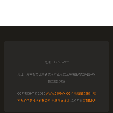
电话：1772379**
地址：海南省老城高新技术产业示范区海南生态软件园A09
幢二层201室
COPYRIGHT © 2026
WWW.9199YX.COM
电脑图文设计
海
南九游信息技术有限公司
电脑图文设计
版权所有
SITEMAP